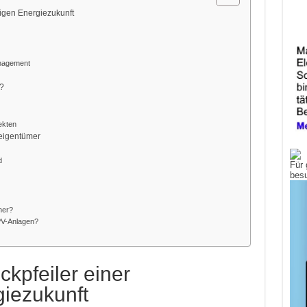
tigen Energiezukunft
anagement
t?
ekten
eigentümer
d
Für 
bes
her?
 PV-Anlagen?
ckpfeiler einer
giezukunft