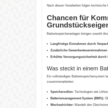
Nach diesen Vorarbeiten folgen technische
Chancen für Ko
Grundstückseige
Batteriespeicheranlagen bringen sowohl ökol
Langfristige Einnahmen durch Verpac
Zusätzliche Gewerbesteuereinnahme
Erhöhte Versorgungssicherheit durch l
Was steckt in einem Bat
Ein vollständiges Batteriespeichersystem 
zusammenarbeiten:
Speicherzellen:
Technologien wie Lithiu
Batteriemanagement-System (BMS):
Üb
Wechselrichter:
Wandelt den Gleichstro