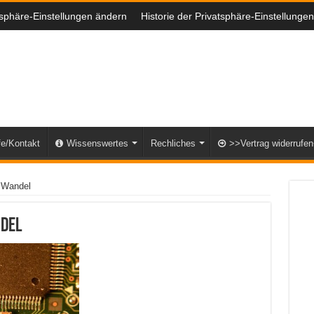
tsphäre-Einstellungen ändern
Historie der Privatsphäre-Einstellungen
fe/Kontakt
Wissenswertes
Rechliches
>>Vertrag widerrufe
n Wandel
ndel