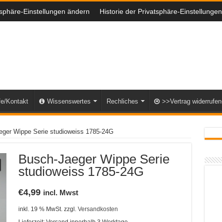
tsphäre-Einstellungen ändern
Historie der Privatsphäre-Einstellungen
fe/Kontakt
Wissenswertes
Rechliches
>>Vertrag widerrufe
ger Wippe Serie studioweiss 1785-24G
Busch-Jaeger Wippe Serie
studioweiss 1785-24G
€
4,99
incl. Mwst
inkl. 19 % MwSt.
zzgl.
Versandkosten
Lieferzeit:
Versand innerhalb 3 Werktage