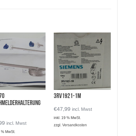
70
3RV1921-1М
hmelderhalterung
€
47,99
incl. Mwst
inkl. 19 % MwSt.
99
incl. Mwst
zzgl.
Versandkosten
19 % MwSt.