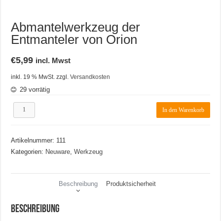
Abmantelwerkzeug der
Entmanteler von Orion
€
5,99
incl. Mwst
inkl. 19 % MwSt.
zzgl.
Versandkosten
29 vorrätig
Abmantelwerkzeug
In den Warenkorb
der
Entmanteler
von
Artikelnummer:
111
Orion
Menge
Kategorien:
Neuware
,
Werkzeug
Beschreibung
Produktsicherheit
Beschreibung