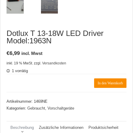
Dotlux T 13-18W LED Driver
Model:1963N
€
6,99
incl. Mwst
inkl. 19 % MwSt.
zzgl.
Versandkosten
1 vorrätig
Dotlux
In den Warenkorb
T
13-
18W
Artikelnummer:
1469NE
LED
Driver
Kategorien:
Gebraucht
,
Vorschaltgeräte
Model:1963N
Menge
Beschreibung
Zusätzliche Informationen
Produktsicherheit