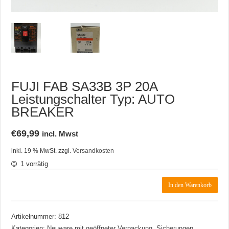
FUJI FAB SA33B 3P 20A
Leistungschalter Typ: AUTO
BREAKER
€
69,99
incl. Mwst
inkl. 19 % MwSt.
zzgl.
Versandkosten
1 vorrätig
FUJI
In den Warenkorb
FAB
SA33B
3P
Artikelnummer:
812
20A
Leistungschalter
Kategorien:
Neuware mit geöffneter Verpackung
,
Sicherungen