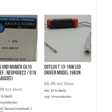
s und Naimer CA10
Dotlux T 13-18W LED
EF , NESP40822 / 019
Driver Model:1963N
raucht)
€
6,99
incl. Mwst
99
incl. Mwst
inkl. 19 % MwSt.
19 % MwSt.
zzgl.
Versandkosten
ersandkosten
eit:
Versand innerhalb 3
age