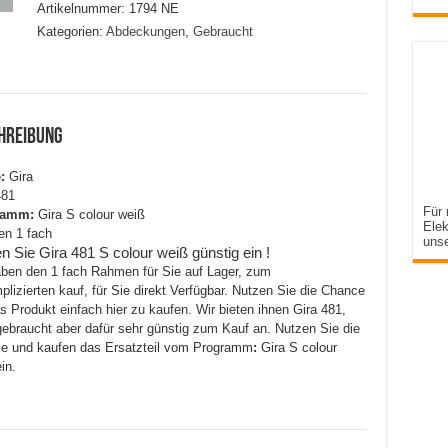
Artikelnummer:
1794 NE
Kategorien:
Abdeckungen
,
Gebraucht
hreibung
:
Gira
81
Für 
ramm:
Gira S colour weiß
Elek
n 1 fach
uns
n Sie Gira 481 S colour weiß günstig ein !
aben den 1 fach Rahmen für Sie auf Lager, zum
lizierten kauf, für Sie direkt Verfügbar. Nutzen Sie die Chance
 Produkt einfach hier zu kaufen. Wir bieten ihnen Gira 481,
gebraucht aber dafür sehr günstig zum Kauf an. Nutzen Sie die
e und kaufen das Ersatzteil vom Programm
:
Gira S colour
in.