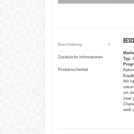
Besc
Beschreibung
Marke
Zusätzliche Informationen
Typ:
4
Prog
Produktsicherheit
Rahme
Kaufe
Wir h
unkomp
um das
zwar 
Chanc
weiß e