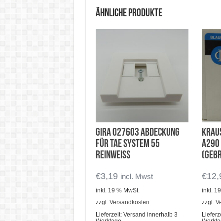
Ähnliche Produkte
Gira 027603 Abdeckung
Krau
für TAE System 55
A290 
reinweiß
(Geb
€
3,19
€
12,
incl. Mwst
inkl. 19 % MwSt.
inkl. 
zzgl.
Versandkosten
zzgl.
V
Lieferzeit:
Versand innerhalb 3
Lieferz
Werktage
Werkt