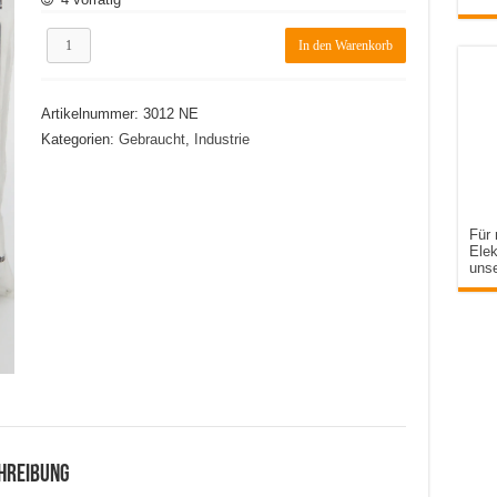
Schmersal
In den Warenkorb
Distanzstück
BN31/33
Menge
Artikelnummer:
3012 NE
Kategorien:
Gebraucht
,
Industrie
Für 
Elek
uns
hreibung