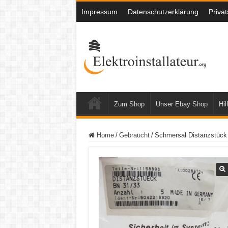
Impressum
Datenschutzerklärung
Priva
Zum Shop
Unser Ebay Shop
Hil
Home
/
Gebraucht
/
Schmersal Distanzstück