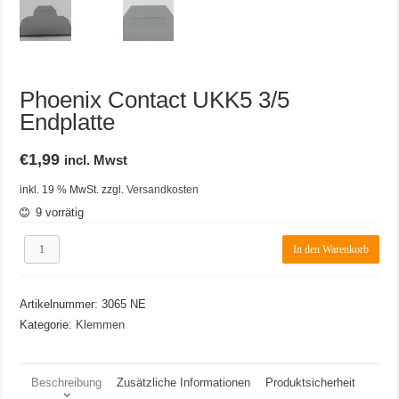
Phoenix Contact UKK5 3/5
Endplatte
€
1,99
incl. Mwst
inkl. 19 % MwSt.
zzgl.
Versandkosten
9 vorrätig
Phoenix
In den Warenkorb
Contact
UKK5
3/5
Artikelnummer:
3065 NE
Endplatte
Menge
Kategorie:
Klemmen
Beschreibung
Zusätzliche Informationen
Produktsicherheit