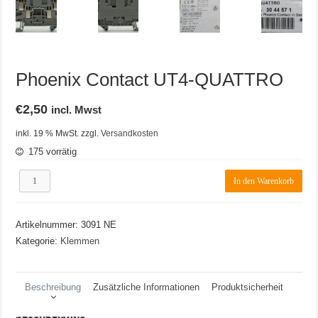
Phoenix Contact UT4-QUATTRO
€
2,50
incl. Mwst
inkl. 19 % MwSt.
zzgl.
Versandkosten
175 vorrätig
Phoenix
In den Warenkorb
Contact
UT4-
QUATTRO
Artikelnummer:
3091 NE
Menge
Kategorie:
Klemmen
Beschreibung
Zusätzliche Informationen
Produktsicherheit