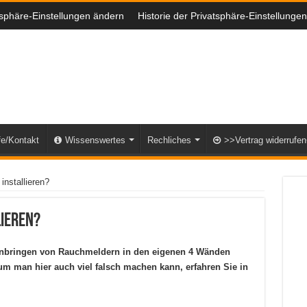
tsphäre-Einstellungen ändern
Historie der Privatsphäre-Einstellungen
fe/Kontakt
Wissenswertes
Rechliches
>>Vertrag widerrufe
installieren?
ieren?
t anbringen von Rauchmeldern in den eigenen 4 Wänden
um man hier auch viel falsch machen kann, erfahren Sie in