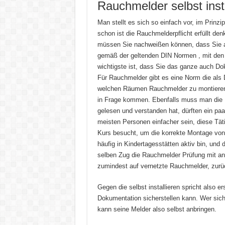
Rauchmelder selbst inst
Man stellt es sich so einfach vor, im Prinz
schon ist die Rauchmelderpflicht erfüllt den
müssen Sie nachweißen können, dass Sie al
gemäß der geltenden DIN Normen , mit de
wichtigste ist, dass Sie das ganze auch Do
Für Rauchmelder gibt es eine Norm die als 
welchen Räumen Rauchmelder zu montieren s
in Frage kommen. Ebenfalls muss man die H
gelesen und verstanden hat, dürften ein pa
meisten Personen einfacher sein, diese Tät
Kurs besucht, um die korrekte Montage vo
häufig in Kindertagesstätten aktiv bin, und d
selben Zug die Rauchmelder Prüfung mit anzu
zumindest auf vernetzte Rauchmelder, zurüc
Gegen die selbst installieren spricht also e
Dokumentation sicherstellen kann. Wer sich
kann seine Melder also selbst anbringen.