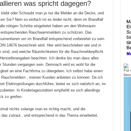
allieren was spricht dagegen?
ip klebt oder Schraubt man ja nur die Melder an die Decke, und
ken Sie? Nein so einfach ist es leider nicht, denn im Brandfall
le nötigen Schritte eingeleitet haben um den Wohnraum
n entsprechenden Rauchwarnmeldern zu schützen. Das
kumentieren um im Brandfall entsprechend vorbereitet zu sein.
DIN 14676 bezeichnet wird. Hier wird beschrieben wie und in
ind, und welche Räumlichkeiten für die Rauchmelderpflicht
erstellerangaben beachten. Ich denke bis man dass alles
ar Stunden vergangen sein. Demnach wird es wohl für die
Für 
igkeit an eine Fachfirma zu übergeben. Ich selbst habe einen
bes
n Rauchmeldern , meinen Kunden anbieten zu können. Da ich
ort Elektroprüfungen durchführe, bietet es sich natürlich an, im
bieten. In Kindertagesstätten empfiehlt es sich allerdings
k zu greifen.
rstmal nichts solange man es richtig macht, und die
 das zutraut , und entsprechend in das Thema einarbeitet,